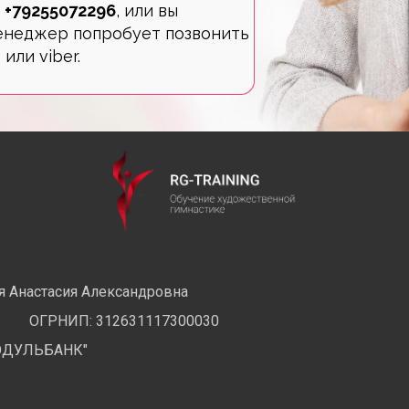
а
+79255072296
, или вы
менеджер попробует позвонить
или viber.
 Анастасия Александровна
ОГРНИП: 312631117300030
ОДУЛЬБАНК"
2