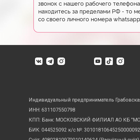
звонок с нашего рабочего телефон
находитесь за пределами РФ - то 
со своего личного номера whatsapp 
Индивидуальный предприниматель Грабовская
ИНН:
631107550798
КПП: Банк: МОСКОВСКИЙ ФИЛИАЛ АО КБ "М
БИК: 044525092 к/с №: 3010181064525000009
Счёт: 40802810970010140624 (Расчётный счёт)